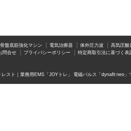
&骨盤底筋強化マシン
電気治療器
体外圧力波
高気圧酸
お問合せ
プライバシーポリシー
特定商取引法に基づく表
ト｜業務用EMS「JOYトレ」 電磁パルス「dynafit neo