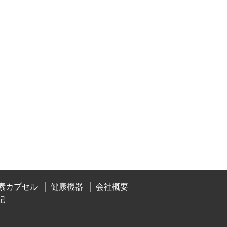
素カプセル
健康機器
会社概要
記