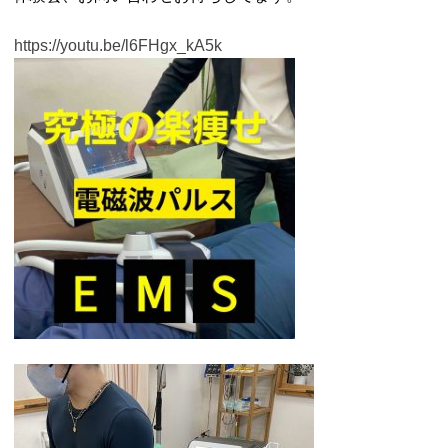
https://youtu.be/l6FHgx_kA5k